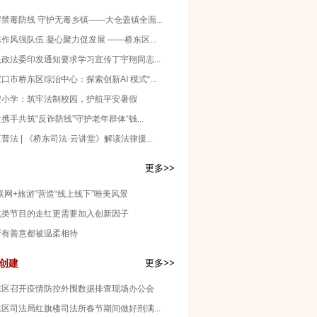
禁毒防线 守护无毒乡镇——大仓盖镇全面...
作风强队伍 凝心聚力促发展 ——桥东区...
政法委印发通知要求学习宣传丁宇翔同志...
口市桥东区综治中心：探索创新AI 模式“...
安小学：筑牢法制校园，护航平安暑假
携手共筑“反诈防线”守护老年群体“钱...
普法 | 《桥东司法·云讲堂》解读法律援...
更多>>
联网+旅游”营造“线上线下”唯美风景
化类节目的走红更需要加入创新因子
所有善意都被温柔相待
创建
更多>>
东区召开疫情防控外围数据排查现场办公会
区司法局红旗楼司法所春节期间做好刑满...