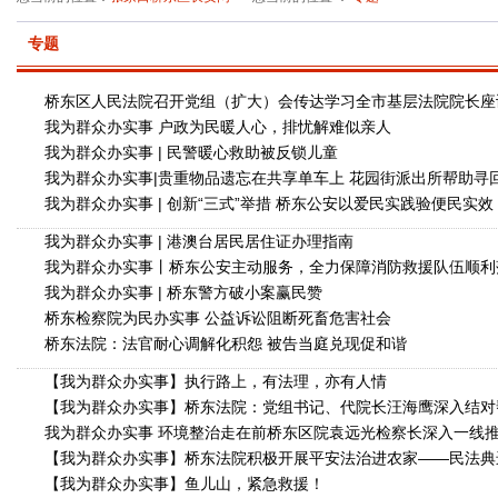
专题
桥东区人民法院召开党组（扩大）会传达学习全市基层法院院长座
我为群众办实事 户政为民暖人心，排忧解难似亲人
我为群众办实事 | 民警暖心救助被反锁儿童
我为群众办实事|贵重物品遗忘在共享单车上 花园街派出所帮助寻
我为群众办实事 | 创新“三式”举措 桥东公安以爱民实践验便民实效
我为群众办实事 | 港澳台居民居住证办理指南
我为群众办实事丨桥东公安主动服务，全力保障消防救援队伍顺利
我为群众办实事 | 桥东警方破小案赢民赞
桥东检察院为民办实事 公益诉讼阻断死畜危害社会
桥东法院：法官耐心调解化积怨 被告当庭兑现促和谐
【我为群众办实事】执行路上，有法理，亦有人情
【我为群众办实事】桥东法院：党组书记、代院长汪海鹰深入结对
我为群众办实事 环境整治走在前桥东区院袁远光检察长深入一线
【我为群众办实事】桥东法院积极开展平安法治进农家——民法典
【我为群众办实事】鱼儿山，紧急救援！