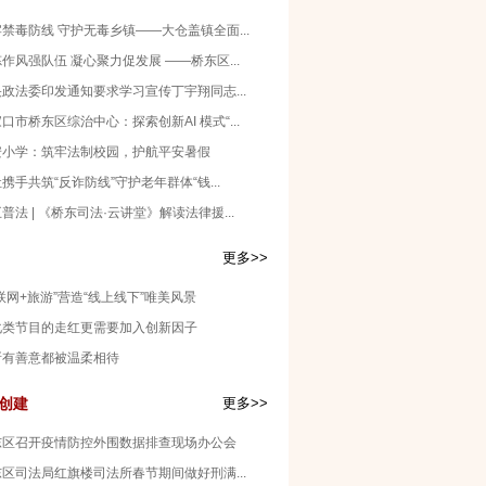
禁毒防线 守护无毒乡镇——大仓盖镇全面...
作风强队伍 凝心聚力促发展 ——桥东区...
政法委印发通知要求学习宣传丁宇翔同志...
口市桥东区综治中心：探索创新AI 模式“...
安小学：筑牢法制校园，护航平安暑假
携手共筑“反诈防线”守护老年群体“钱...
普法 | 《桥东司法·云讲堂》解读法律援...
更多>>
联网+旅游”营造“线上线下”唯美风景
化类节目的走红更需要加入创新因子
所有善意都被温柔相待
创建
更多>>
东区召开疫情防控外围数据排查现场办公会
区司法局红旗楼司法所春节期间做好刑满...