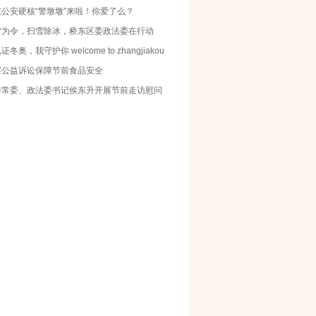
东公安硬核“警墩墩”来啦！你爱了么？
雪为令，扫雪除冰，桥东区委政法委在行动
证冬奥，我守护你 welcome to zhangjiakou
察公益诉讼保障节前食品安全
委常委、政法委书记侯东升开展节前走访慰问