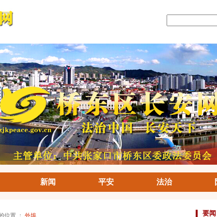
新闻
平安
法治
要闻
前的位置 ：
外埠