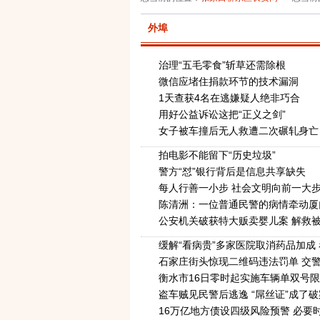
外埠
治理“五毛零食”斩草还需除根
微信应堵住捐款环节的技术漏洞
1天查获4名在逃嫌疑人绝非巧合
用好公益诉讼这把“正义之剑”
女子被车撞后无人救遭二次碾轧身亡
拍电影不能留下“历史垃圾”
警方“怼”银行背后是信息共享缺失
每人行善一小步 社会文明向前一大
陈清洲：一位普通民警的病情牵动厦
公安机关破获特大贩卖婴儿案 解救被
缓解“看病贵”多家医院取消药品加成
石家庄街头惊现二维码违法罚单 交警
衡水市16日零时起实施车辆单双号
盗车贼见民警后逃逸 “屌丝证”成了
16万亿地方债设四级风险预警 必要