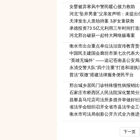
女婴被弃寒风中警民暖心接力救助
河北“坠井男童”父亲发声明：未提出
天津发生人质劫持案 3岁女童获救
承德投资73.5亿元利用三年时间打
河北邢台破获一起特大网络贩毒案
衡水市出台重点单位法治宣传教育责
中国民主建国会廊坊市第七次代表大
“英雄无编外” ——追记苍南县公安
永清交警大队“四个注重”打造和谐执
普法“双微”搭建法律服务便民平台
邢台城乡居民门诊特殊慢性病报销比
石家庄市桥西区人民法院深化繁简分
昌黎县马坨店司法所多措并举做好社
省法学会组织召开全省市县法学会工
衡水市司法局创新公开方式全力推进
下一页