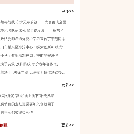
更多>>
禁毒防线 守护无毒乡镇——大仓盖镇全面...
作风强队伍 凝心聚力促发展 ——桥东区...
政法委印发通知要求学习宣传丁宇翔同志...
口市桥东区综治中心：探索创新AI 模式“...
安小学：筑牢法制校园，护航平安暑假
携手共筑“反诈防线”守护老年群体“钱...
普法 | 《桥东司法·云讲堂》解读法律援...
更多>>
联网+旅游”营造“线上线下”唯美风景
化类节目的走红更需要加入创新因子
所有善意都被温柔相待
创建
更多>>