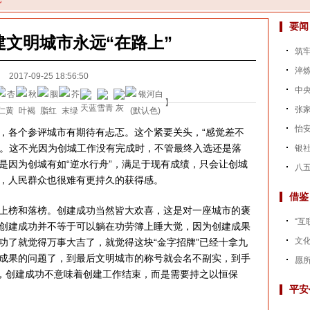
要闻
创建文明城市永远“在路上”
筑牢
淬炼
2017-09-25 18:56:50
中央
】
张家
怡
各个参评城市有期待有忐忑。这个紧要关头，“感觉差不
能有。这不光因为创城工作没有完成时，不管最终入选还是落
银社
是因为创城有如“逆水行舟”，满足于现有成绩，只会让创城
八五
，人民群众也很难有更持久的获得感。
借鉴
榜和落榜。创建成功当然皆大欢喜，这是对一座城市的褒
“互
创建成功并不等于可以躺在功劳簿上睡大觉，因为创建成果
文
功了就觉得万事大吉了，就觉得这块“金字招牌”已经十拿九
成果的问题了，到最后文明城市的称号就会名不副实，到手
愿
此，创建成功不意味着创建工作结束，而是需要持之以恒保
平安