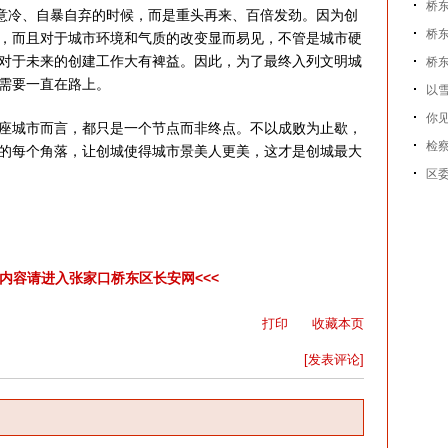
桥
意冷、自暴自弃的时候，而是重头再来、百倍发劲。因为创
桥东
，而且对于城市环境和气质的改变显而易见，不管是城市硬
对于未来的创建工作大有裨益。因此，为了最终入列文明城
桥
需要一直在路上。
以
你见
城市而言，都只是一个节点而非终点。不以成败为止歇，
检
的每个角落，让创城使得城市景美人更美，这才是创城最大
区
彩内容请进入张家口桥东区长安网<<<
打印
收藏本页
[发表评论]