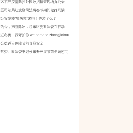
东区召开疫情防控外围数据排查现场办公会
区司法局红旗楼司法所春节期间做好刑满...
东公安硬核“警墩墩”来啦！你爱了么？
雪为令，扫雪除冰，桥东区委政法委在行动
证冬奥，我守护你 welcome to zhangjiakou
察公益诉讼保障节前食品安全
委常委、政法委书记侯东升开展节前走访慰问