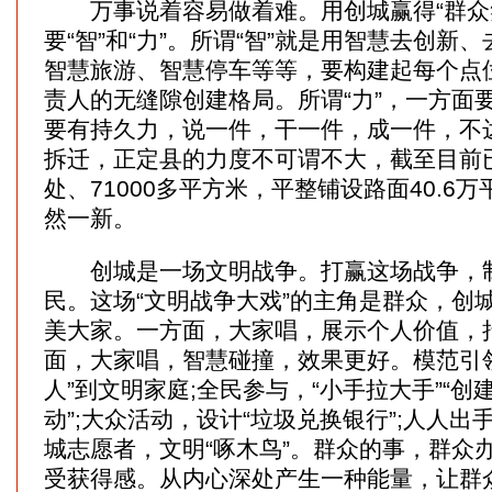
万事说着容易做着难。用创城赢得“群众笑
要“智”和“力”。所谓“智”就是用智慧去创新
智慧旅游、智慧停车等等，要构建起每个点
责人的无缝隙创建格局。所谓“力”，一方面
要有持久力，说一件，干一件，成一件，不
拆迁，正定县的力度不可谓不大，截至目前已
处、71000多平方米，平整铺设路面40.6
然一新。
创城是一场文明战争。打赢这场战争，制
民。这场“文明战争大戏”的主角是群众，创
美大家。一方面，大家唱，展示个人价值，
面，大家唱，智慧碰撞，效果更好。模范引
人”到文明家庭;全民参与，“小手拉大手”“
动”;大众活动，设计“垃圾兑换银行”;人人
城志愿者，文明“啄木鸟”。群众的事，群众
受获得感。从内心深处产生一种能量，让群