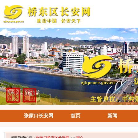
张家口长安网
首页
新闻
您当前的位置：
张家口桥东区长安网
>>
评论