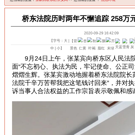
桥东法院历时两年不懈追踪 258万
2020-09-29 16:42:09
【字号：
大
|
【背
中
|
小
】
景色
9月24日上午，张某宾向桥东区人民法
面“不忘初心、执法为民，牢记使命、公正司
熠熠生辉。张某宾激动地握着桥东法院院长
法院千辛万苦帮我把这笔钱讨回来”，并对
诉当事人合法权益的工作宗旨表示敬佩和感