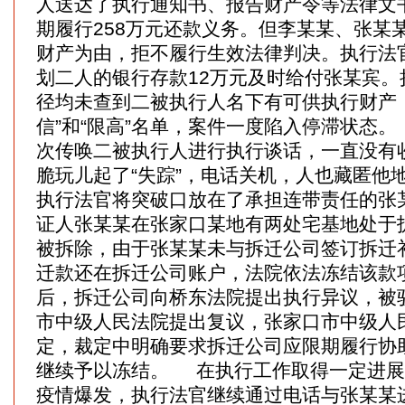
人送达了执行通知书、报告财产令等法律文
期履行258万元还款义务。但李某某、张某
财产为由，拒不履行生效法律判决。执行法
划二人的银行存款12万元及时给付张某宾。
径均未查到二被执行人名下有可供执行财产
信”和“限高”名单，案件一度陷入停滞状态
次传唤二被执行人进行执行谈话，一直没有
脆玩儿起了“失踪”，电话关机，人也藏匿他
执行法官将突破口放在了承担连带责任的张
证人张某某在张家口某地有两处宅基地处于
被拆除，由于张某某未与拆迁公司签订拆迁
迁款还在拆迁公司账户，法院依法冻结该款
后，拆迁公司向桥东法院提出执行异议，被
市中级人民法院提出复议，张家口市中级人
定，裁定中明确要求拆迁公司应限期履行协
继续予以冻结。 在执行工作取得一定进展
疫情爆发，执行法官继续通过电话与张某某