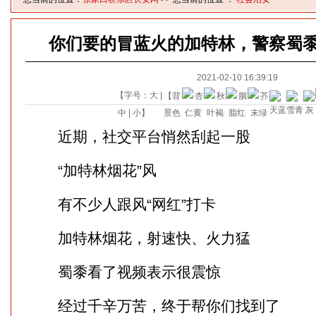
你们要的冒蓝火的加特林，警察蜀黍
2021-02-10 16:39:19
【字号：
大
|
【背
中
|
小
】
景色
近期，社交平台悄然刮起一股
“加特林烟花”风
有不少人跟风“网红”打卡
加特林烟花，射速快、火力猛
蜀黍看了视频表示很震惊
经过千辛万苦，终于帮你们找到了