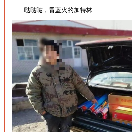
哒哒哒，冒蓝火的加特林