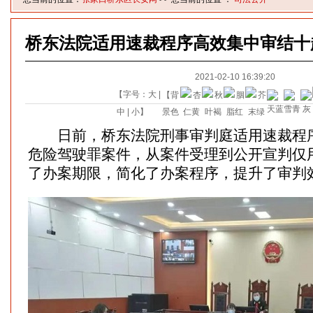
桥东法院适用速裁程序高效集中审结十
2021-02-10 16:39:20
【字号：
大
|
【背
中
|
小
】
景色
日前，桥东法院刑事审判庭适用速裁程序
危险驾驶罪案件，从案件受理到公开宣判仅
了办案期限，简化了办案程序，提升了审判