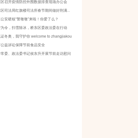
东区召开疫情防控外围数据排查现场办公会
区司法局红旗楼司法所春节期间做好刑满...
东公安硬核“警墩墩”来啦！你爱了么？
雪为令，扫雪除冰，桥东区委政法委在行动
证冬奥，我守护你 welcome to zhangjiakou
察公益诉讼保障节前食品安全
委常委、政法委书记侯东升开展节前走访慰问