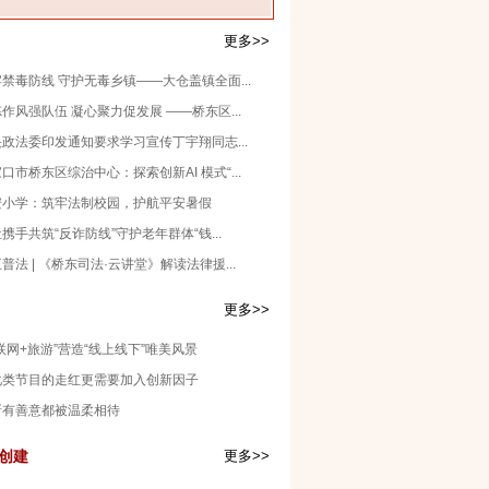
更多>>
禁毒防线 守护无毒乡镇——大仓盖镇全面...
作风强队伍 凝心聚力促发展 ——桥东区...
政法委印发通知要求学习宣传丁宇翔同志...
口市桥东区综治中心：探索创新AI 模式“...
安小学：筑牢法制校园，护航平安暑假
携手共筑“反诈防线”守护老年群体“钱...
普法 | 《桥东司法·云讲堂》解读法律援...
更多>>
联网+旅游”营造“线上线下”唯美风景
化类节目的走红更需要加入创新因子
所有善意都被温柔相待
创建
更多>>