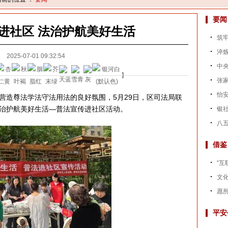
要闻
进社区 法治护航美好生活
筑牢
淬炼
2025-07-01 09:32:54
中央
】
张家
怡
营造尊法学法守法用法的良好氛围，5月29日，区司法局联
治护航美好生活
—
普法宣传进社区活动。
银社
八五
借鉴
“互
文
愿
平安