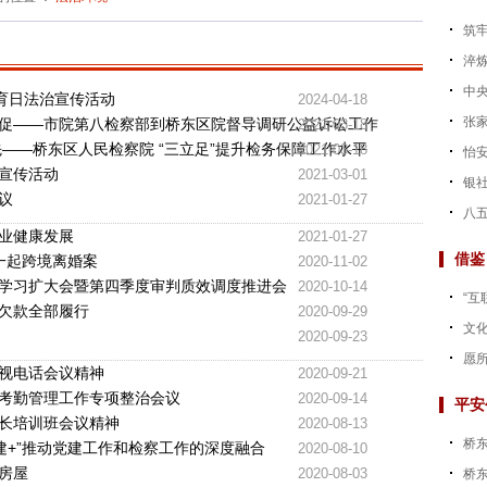
筑牢
淬炼
中央
教育日法治宣传活动
2024-04-18
张家
促——市院第八检察部到桥东区院督导调研公益诉讼工作
2021-03-18
——桥东区人民检察院 “三立足”提升检务保障工作水平
2021-03-18
怡
宣传活动
2021-03-01
银社
议
2021-01-27
八五
业健康发展
2021-01-27
借鉴
解一起跨境离婚案
2020-11-02
学习扩大会暨第四季度审判质效调度推进会
2020-10-14
“互
元欠款全部履行
2020-09-29
文
2020-09-23
愿
视电话会议精神
2020-09-21
考勤管理工作专项整治会议
2020-09-14
平安
长培训班会议精神
2020-08-13
桥
建+”推动党建工作和检察工作的深度融合
2020-08-10
房屋
2020-08-03
桥东