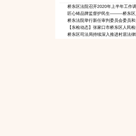
桥东区法院召开2020年上半年工作
匠心铸品牌监督护民生———桥东区
桥东法院举行新任审判委员会委员和
【东检动态】张家口市桥东区人民检
桥东区司法局持续深入推进村居法律
法官送法进企业 助力企业复工复产
【东检动态】桥东区人民检察院十项
【东检动态】对标找差距 学习促提
桥东法院：“人民调解+司法确认”高
桥东法院：执行局局长路小军在全市
【东检动态】全员上阵，三级释疑 
桥东区社会环境创建工作部召开社会
桥东区2019年“送法下乡”活动全面
“健康人生，绿色无毒”--桥东公安开展
桥东区司法局积极开展扫黑除恶专项