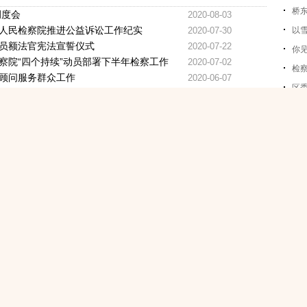
桥
调度会
2020-08-03
人民检察院推进公益诉讼工作纪实
2020-07-30
以
员额法官宪法宣誓仪式
2020-07-22
你见
察院“四个持续”动员部署下半年检察工作
2020-07-02
检
顾问服务群众工作
2020-06-07
区
2020-06-07
措施服务民营企业优化营商环境
2020-06-07
升 桥东区检察院赴蔚县检察院学习交流
2020-06-07
效便捷解民忧
2020-06-07
执行大讲堂授课交流
2020-06-07
桥东区院着力提升办案质效
2020-06-07
环境创建工作调度会
2020-04-22
启动
2019-12-23
“6.26”国际禁毒日系列宣传活动
2019-07-01
斗争宣传
2019-06-05